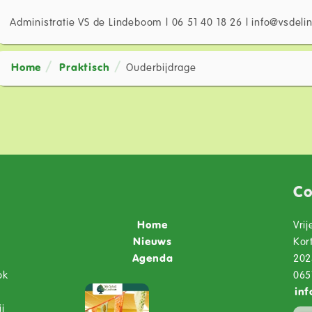
Administratie VS de Lindeboom l 06 51 40 18 26 l info@vsdel
Home
Praktisch
Ouderbijdrage
e
Co
Home
Vri
Nieuws
Kor
Agenda
202
ok
065
inf
j