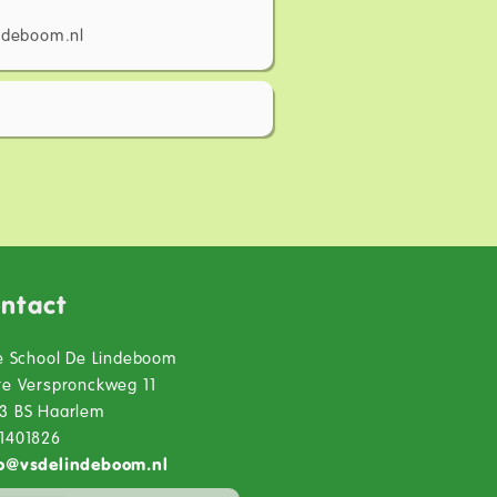
indeboom.nl
ntact
je School De Lindeboom
te Verspronckweg 11
3 BS Haarlem
1401826
o
@
vsdelindeboom.nl