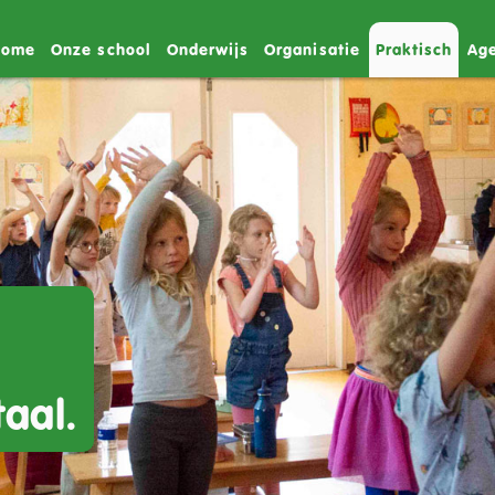
Home
Onze school
Onderwijs
Organisatie
Praktisch
Ag
taal.