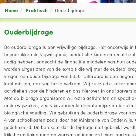
Home
Praktisch
Ouderbijdrage
Ouderbijdrage
De ouderbijdrage is een vrijwillige bijdrage. Het onderwijs i
benadrukken de vrijwilligheid, omdat alle kinderen recht hebb
nodig hebben, ongeacht de financiële middelen van hun ouder
worden uitgesloten van de extra’s die wij met de ouderbijdr
vragen een ouderbijdrage van €350. Uiteraard is een hogere b
kunt missen, ook van harte welkom. Wij zullen die zeker go
activiteiten voor de kinderen en ons hierover in ons jaarvers
Met de bijdrage organiseren wij extra activiteiten en specifie
onderwijszaken, zoals bijvoorbeeld de natuurlijke materiale
biologische voeding. We gebruiken de ouderbijdrage voor ko
4 van schoolkosten zoals door het Ministerie van Onderwijs,
gedefinieerd. Dit betekent dat de bijdrage niet gebruikt wordt
Rijksbekostiging moeten worden gefinancierd. Voor nadere in