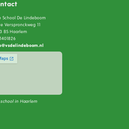
ntact
je School De Lindeboom
te Verspronckweg 11
3 BS Haarlem
1401826
o
@
vsdelindeboom.nl
jeschool in Haarlem