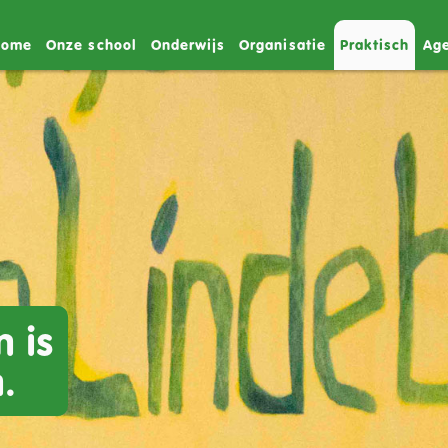
Home
Onze school
Onderwijs
Organisatie
Praktisch
Ag
n is
.