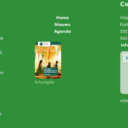
e
Co
Home
Vri
Nieuws
Kor
Agenda
202
ok
065
inf
j
en
Schoolgids
vri
e