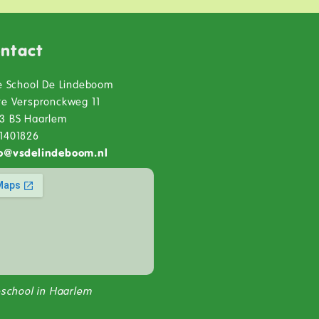
ntact
je School De Lindeboom
te Verspronckweg 11
3 BS Haarlem
1401826
o
@
vsdelindeboom.nl
jeschool in Haarlem