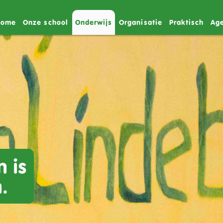
Home
Onze school
Onderwijs
Organisatie
Praktisch
Ag
n is
.